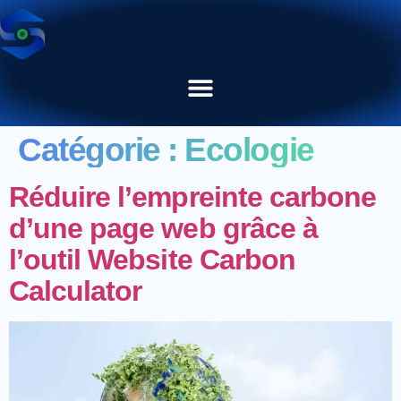
Catégorie :
Ecologie
Réduire l’empreinte carbone
d’une page web grâce à
l’outil Website Carbon
Calculator