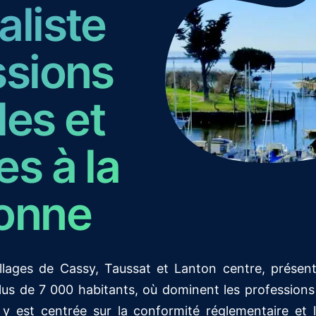
aliste
ssions
les et
es à la
onne
llages de Cassy, Taussat et Lanton centre, présente
us de 7 000 habitants, où dominent les professions li
 est centrée sur la conformité réglementaire et l