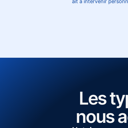
ait à intervenir person
Les ty
nous 