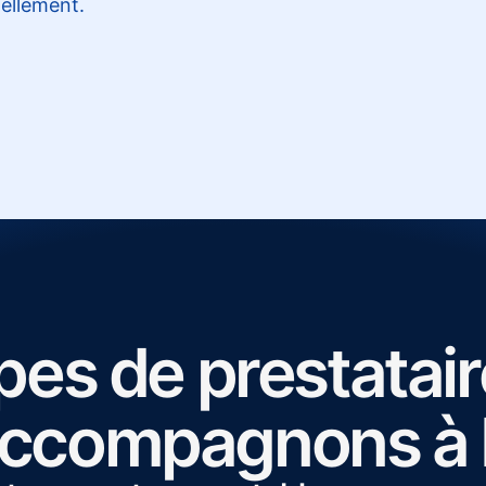
nellement.
pes de prestatai
accompagnons à 