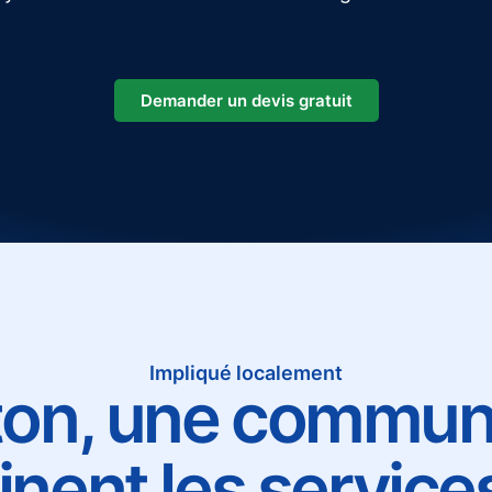
Demander un devis gratuit
Impliqué localement
ton, une commun
nent les service