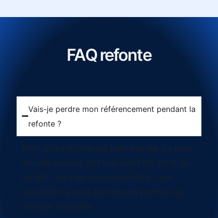
FAQ refonte
Vais-je perdre mon référencement pendant la
refonte ?
Non, si la refonte est bien menée. Le plan
de redirections 301 transmet 95-99 % du
jus SEO vers les nouvelles URLs. Une
surveillance post-lancement permet de
corriger si besoin.