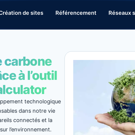
Création de sites
Référencement
Réseaux s
e carbone
e à l’outil
lculator
eloppement technologique
nsables dans notre vie
areils connectés et la
sur l’environnement.