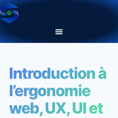
Introduction à
l’ergonomie
web, UX, UI et