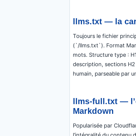
llms.txt — la ca
Toujours le fichier princi
(`/llms.txt`). Format M
mots. Structure type : H
description, sections H2 a
humain, parseable par u
llms-full.txt — l
Markdown
Popularisée par Cloudfla
l’intégralité du contenu