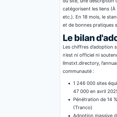
du site, une description 
catégorisent les liens (
etc.). En 18 mois, le sta
et de bonnes pratiques se
Le bilan d'a
Les chiffres d’adoption 
n’est ni officiel ni sout
llmstxt.directory, l’annu
communauté :
1 246 000 sites équi
47 000 en avril 202
Pénétration de 14 %
(Tranco)
Adoption massive d