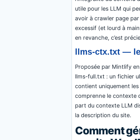
utile pour les LLM qui p
avoir à crawler page pa
excessif (et lourd à mai
en revanche, c’est préci
llms-ctx.txt — l
Proposée par Mintlify en
llms-full.txt : un fichie
contient uniquement les 
comprenne le contexte du
part du contexte LLM di
la description du site.
Comment géné