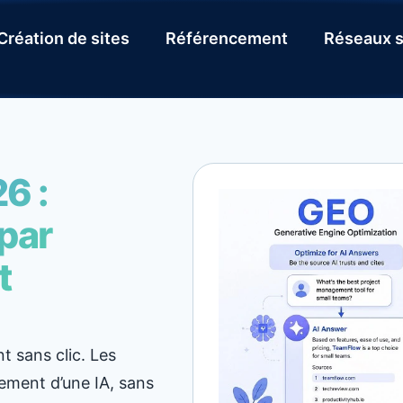
Création de sites
Référencement
Réseaux s
6 :
par
t
 sans clic. Les
tement d’une IA, sans